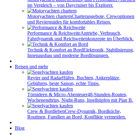
im Vergleich – von Daycruiser bis Explorer.
Motoryachten chartern
Charterangebote, Crewoptionen
und Revierguides für komfortables Reisen.
Performance & Reichweite
Antriebe, Verbrauch,
Fahrdynamik und Reichweitenkonzepte im Überblick.
Technik & Komfort an Bord
Elektronik, Stabilisierung,
Innenausbau und moderne Bordlösungen.
Reisen und mehr
Revier und Radar
Häfen, Buchten, Ankerplätze,
Gebühren, beste Saison, echte Tipps.
Törnideen & Micro-Abenteuer
48-Stunden-Routen,
Wochenendtrips, Night-Runs, Inselhüpfen mit Plan B.
Crew & Bordleben
Crew-Dynamik, Bordküche,
Routinen, Familien an Bord, Konflikte vermeiden.
Blog