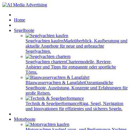
Home
Segelboote
Segelyachten kaufen
Marktüberblick, Kaufberatung und
aktuelle Angebote für neue und gebrauchte
Segelyachten.
Segelyachten chartern
Chartermodelle, Reviere,
Anbieter und Tipps für entspannte oder sportliche
Törns.
Blauwasseryachten & Langfahrt
Ozeantaugliche
Segelboote, Ausrüstung, Konzepte und Erfahrungen für
große Reisen.
Technik & Segelperformance
Rigg, Segel, Navigation
und Innovationen für effizientes und sicheres Segeln.
Motorboote
Motoryachten kaufen
Luxus- und Performance-Yachten