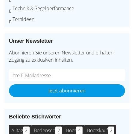
Technik & Segelperformance
Törnideen
Unser Newsletter
Abonnieren Sie unseren Newsletter und erhalten
Zugang zu exklusiven Inhalten.
Do
*Ihre
not
E-
fill
Mailadresse:
Jetzt abonnieren
this
field
Beliebte Stichwörter
Alltag
2
Bodensee
2
Boot
4
Bootskauf
2