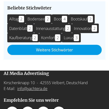
Beliebte Stichwörter
Alltag
2
Bodensee
2
Boot
4
Bootskauf
2
Datenblatt
2
Innenausstattung
2
Innovation
2
Kaufberatung
2
Komfort
2
Luxus
3
Weitere Stichwörter
AI Media Advertising
Kirschenknapp 10 - 42555 Velbert, Deutschland
E-Mail:
info@yachtera.de
Empfehlen Sie uns weiter