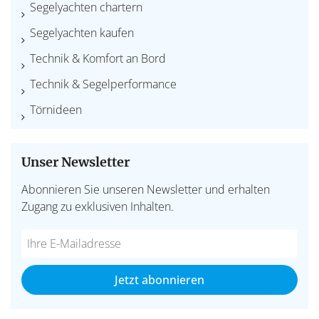
Segelyachten chartern
Segelyachten kaufen
Technik & Komfort an Bord
Technik & Segelperformance
Törnideen
Unser Newsletter
Abonnieren Sie unseren Newsletter und erhalten
Zugang zu exklusiven Inhalten.
Do
*Ihre
not
E-
fill
Mailadresse:
Jetzt abonnieren
this
field