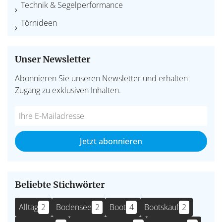
Technik & Segelperformance
Törnideen
Unser Newsletter
Abonnieren Sie unseren Newsletter und erhalten
Zugang zu exklusiven Inhalten.
Do
*Ihre
not
E-
fill
Mailadresse:
Jetzt abonnieren
this
field
Beliebte Stichwörter
Alltag
2
Bodensee
2
Boot
4
Bootskauf
2