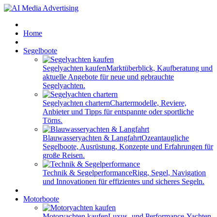
Home
Segelboote
Segelyachten kaufen
Marktüberblick, Kaufberatung und
aktuelle Angebote für neue und gebrauchte
Segelyachten.
Segelyachten chartern
Chartermodelle, Reviere,
Anbieter und Tipps für entspannte oder sportliche
Törns.
Blauwasseryachten & Langfahrt
Ozeantaugliche
Segelboote, Ausrüstung, Konzepte und Erfahrungen für
große Reisen.
Technik & Segelperformance
Rigg, Segel, Navigation
und Innovationen für effizientes und sicheres Segeln.
Motorboote
Motoryachten kaufen
Luxus- und Performance-Yachten