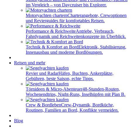
im Vergleich – von Daycruiser bis Explorer.
Motoryachten chartern
Charterangebote, Crewoptionen
und Revierguides für komfortables Reisen.
Performance & Reichweite
Antriebe, Verbrauch,
Fahrdynamik und Reichweitenkonzepte im Überblick.
Technik & Komfort an Bord
Elektronik, Stabilisierung,
Innenausbau und moderne Bordlösungen.
Reisen und mehr
Revier und Radar
Häfen, Buchten, Ankerplätze,
Gebühren, beste Saison, echte Tipps.
Törnideen & Micro-Abenteuer
48-Stunden-Routen,
Wochenendtrips, Night-Runs, Inselhüpfen mit Plan B.
Crew & Bordleben
Crew-Dynamik, Bordküche,
Routinen, Familien an Bord, Konflikte vermeiden.
Blog