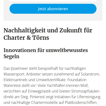
not
E-
fill
Mailadresse:
Jetzt abonnieren
this
field
Nachhaltigkeit und Zukunft für
Charter & Törns
Innovationen für umweltbewusstes
Segeln
Das IJsselmeer steht beispielhaft für nachhaltigen
Wassersport. Anbieter setzen zunehmend auf Solarstrom,
Elektroantrieb und Umweltzertifikate. Foundation
Warentest stellt vor: Viele Yachthäfen trennen Müll,
verzichten auf Einwegplastik und bieten Stromzapfsäulen
direkt am Steg. Pinterest zeigt Initiativen für Uferreinigung
und nachhaltige Chartermodelle auf Plattbodenschiffen.