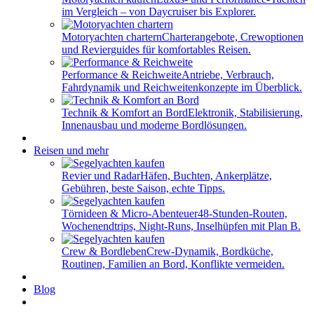
im Vergleich – von Daycruiser bis Explorer.
Motoryachten chartern
Charterangebote, Crewoptionen
und Revierguides für komfortables Reisen.
Performance & Reichweite
Antriebe, Verbrauch,
Fahrdynamik und Reichweitenkonzepte im Überblick.
Technik & Komfort an Bord
Elektronik, Stabilisierung,
Innenausbau und moderne Bordlösungen.
Reisen und mehr
Revier und Radar
Häfen, Buchten, Ankerplätze,
Gebühren, beste Saison, echte Tipps.
Törnideen & Micro-Abenteuer
48-Stunden-Routen,
Wochenendtrips, Night-Runs, Inselhüpfen mit Plan B.
Crew & Bordleben
Crew-Dynamik, Bordküche,
Routinen, Familien an Bord, Konflikte vermeiden.
Blog