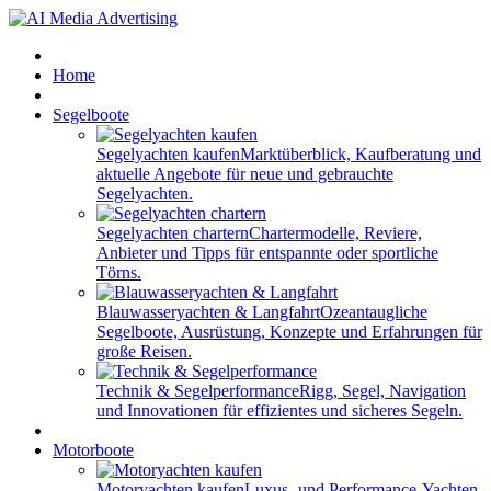
Home
Segelboote
Segelyachten kaufen
Marktüberblick, Kaufberatung und
aktuelle Angebote für neue und gebrauchte
Segelyachten.
Segelyachten chartern
Chartermodelle, Reviere,
Anbieter und Tipps für entspannte oder sportliche
Törns.
Blauwasseryachten & Langfahrt
Ozeantaugliche
Segelboote, Ausrüstung, Konzepte und Erfahrungen für
große Reisen.
Technik & Segelperformance
Rigg, Segel, Navigation
und Innovationen für effizientes und sicheres Segeln.
Motorboote
Motoryachten kaufen
Luxus- und Performance-Yachten