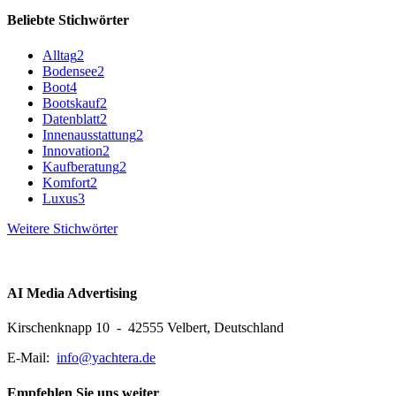
Beliebte Stichwörter
Alltag
2
Bodensee
2
Boot
4
Bootskauf
2
Datenblatt
2
Innenausstattung
2
Innovation
2
Kaufberatung
2
Komfort
2
Luxus
3
Weitere Stichwörter
AI Media Advertising
Kirschenknapp 10 - 42555 Velbert, Deutschland
E-Mail:
info@yachtera.de
Empfehlen Sie uns weiter