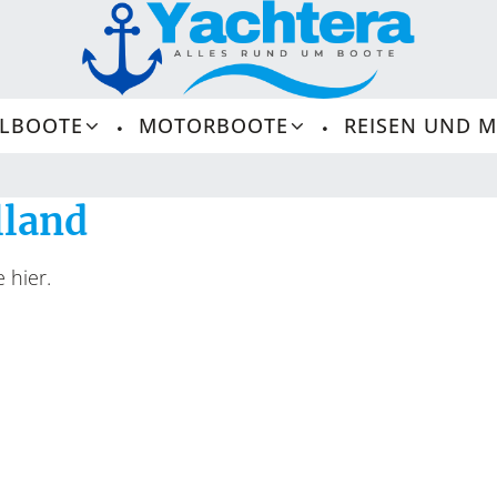
ELBOOTE
MOTORBOOTE
REISEN UND 
lland
 hier.