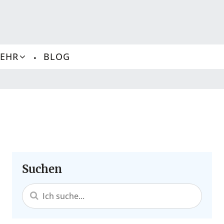
MEHR
BLOG
Suchen
Segelyachten kaufen
Motoryachten kaufen
Revier und Radar