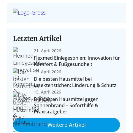
ratung und aktuelle Angebote für neue und gebrauchte
-Yachten im Vergleich – von Daycruiser bis Explorer.
nkerplätze, Gebühren, beste Saison, echte Tipps.
Segelyachten.
Letzten Artikel
21. April 2026
Flexmed Einlegesohlen: Innovation für
Komfort & Fußgesundheit
15. April 2026
Die besten Hausmittel bei
Insektenstichen: Linderung & Schutz
uwasseryachten & Langfahrt
15. April 2026
erformance & Reichweite
Crew & Bordleben
Die besten Hausmittel gegen
ote, Ausrüstung, Konzepte und Erfahrungen für große
Sonnenbrand – Soforthilfe &
he, Routinen, Familien an Bord, Konflikte vermeiden.
 Fahrdynamik und Reichweitenkonzepte im Überblick.
Reisen.
Praxisratgeber
Weitere Artikel