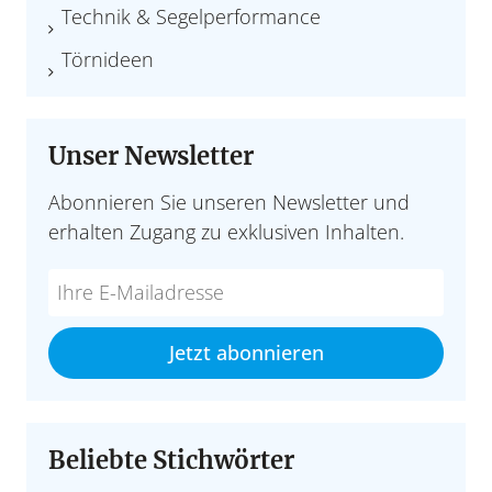
Technik & Segelperformance
Törnideen
Unser Newsletter
Abonnieren Sie unseren Newsletter und
erhalten Zugang zu exklusiven Inhalten.
Do
*Ihre
not
E-
fill
Mailadresse:
Jetzt abonnieren
this
field
Beliebte Stichwörter