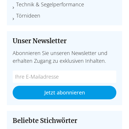
Technik & Segelperformance
Törnideen
Unser Newsletter
Abonnieren Sie unseren Newsletter und
erhalten Zugang zu exklusiven Inhalten.
Do
*Ihre
not
E-
fill
Mailadresse:
Jetzt abonnieren
this
field
Beliebte Stichwörter