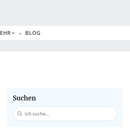
MEHR
BLOG
Revier und Radar
nkerplätze, Gebühren, beste Saison, echte Tipps.
Suchen
Segelyachten kaufen
Motoryachten kaufen