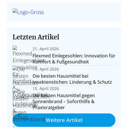
ratung und aktuelle Angebote für neue und gebrauchte
-Yachten im Vergleich – von Daycruiser bis Explorer.
Segelyachten.
Crew & Bordleben
he, Routinen, Familien an Bord, Konflikte vermeiden.
Letzten Artikel
21. April 2026
Flexmed Einlegesohlen: Innovation für
Komfort & Fußgesundheit
15. April 2026
Die besten Hausmittel bei
Insektenstichen: Linderung & Schutz
uwasseryachten & Langfahrt
15. April 2026
erformance & Reichweite
Die besten Hausmittel gegen
ote, Ausrüstung, Konzepte und Erfahrungen für große
Sonnenbrand – Soforthilfe &
 Fahrdynamik und Reichweitenkonzepte im Überblick.
Reisen.
Praxisratgeber
Weitere Artikel