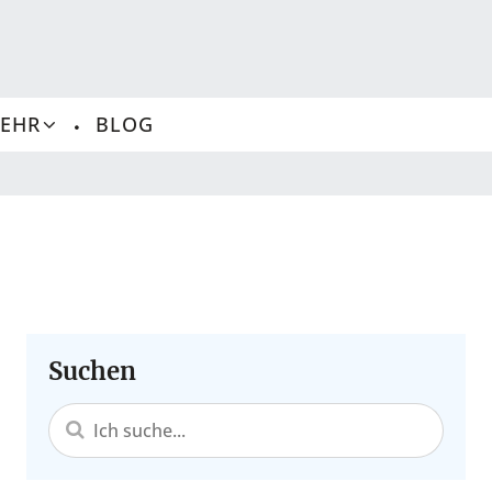
MEHR
BLOG
Revier und Radar
nkerplätze, Gebühren, beste Saison, echte Tipps.
Crew & Bordleben
he, Routinen, Familien an Bord, Konflikte vermeiden.
Suchen
Segelyachten kaufen
Motoryachten kaufen