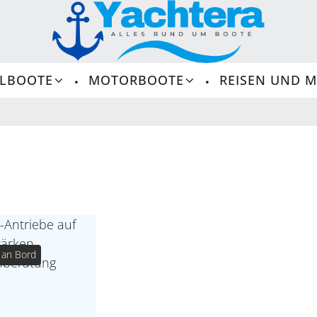
ELBOOTE
MOTORBOOTE
REISEN UND 
Häfen, Buchten, A
Crew-Dynamik, Bordküc
 an Bord