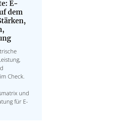
Marktüberblick, Kaufbe
e: E-
Luxus- und Performance
auf dem
Stärken,
n,
ung
trische
eistung,
nd
im Check.
smatrix und
Bla
P
atung für E-
Ozeantaugliche Segelbo
Antriebe, Verbrauch,