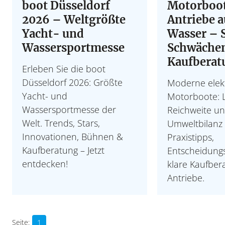
boot Düsseldorf
Motorboot
2026 – Weltgrößte
Antriebe 
Yacht- und
Wasser – 
Wassersportmesse
Schwäche
Kaufberat
Erleben Sie die boot
Düsseldorf 2026: Größte
Moderne elek
Yacht- und
Motorboote: L
Wassersportmesse der
Reichweite u
Welt. Trends, Stars,
Umweltbilanz 
Innovationen, Bühnen &
Praxistipps,
Kaufberatung – Jetzt
Entscheidung
entdecken!
klare Kaufber
Antriebe.
1