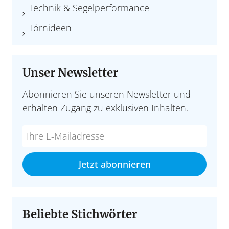
Technik & Segelperformance
Törnideen
Unser Newsletter
Abonnieren Sie unseren Newsletter und
erhalten Zugang zu exklusiven Inhalten.
Do
*Ihre
not
E-
fill
Mailadresse:
Jetzt abonnieren
this
field
Beliebte Stichwörter