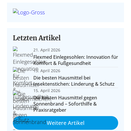
ratung und aktuelle Angebote für neue und gebrauchte
-Yachten im Vergleich – von Daycruiser bis Explorer.
Segelyachten.
Letzten Artikel
21. April 2026
Flexmed Einlegesohlen: Innovation für
Komfort & Fußgesundheit
15. April 2026
Die besten Hausmittel bei
Insektenstichen: Linderung & Schutz
uwasseryachten & Langfahrt
15. April 2026
erformance & Reichweite
Die besten Hausmittel gegen
ote, Ausrüstung, Konzepte und Erfahrungen für große
Sonnenbrand – Soforthilfe &
 Fahrdynamik und Reichweitenkonzepte im Überblick.
Reisen.
Praxisratgeber
Weitere Artikel