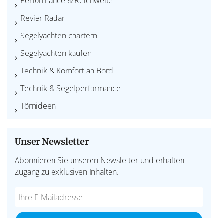
Performance & Reichweite
Revier Radar
Segelyachten chartern
Segelyachten kaufen
Technik & Komfort an Bord
Technik & Segelperformance
Törnideen
Unser Newsletter
Abonnieren Sie unseren Newsletter und erhalten
Zugang zu exklusiven Inhalten.
Do
*Ihre
not
E-
fill
Mailadresse: