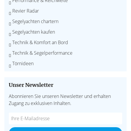
Performance & Reichweite
Revier Radar
Segelyachten chartern
Segelyachten kaufen
Technik & Komfort an Bord
Technik & Segelperformance
Törnideen
Unser Newsletter
Abonnieren Sie unseren Newsletter und erhalten
Zugang zu exklusiven Inhalten.
Do
*Ihre
not
E-
fill
Mailadresse: