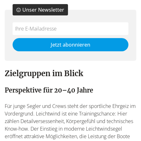
Unser Newsletter
Do
*Ihre
not
E-
fill
Mailadresse:
Jetzt abonnieren
this
field
Zielgruppen im Blick
Perspektive für 20–40 Jahre
Für junge Segler und Crews steht der sportliche Ehrgeiz im
Vordergrund. Leichtwind ist eine Trainingschance: Hier
zählen Detailversessenheit, Körpergefühl und technisches
Know-how. Der Einstieg in moderne Leichtwindsegel
eröffnet attraktive Möglichkeiten, die Leistung der Boote