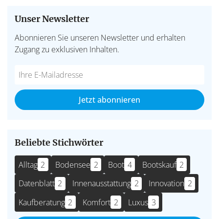
Unser Newsletter
Abonnieren Sie unseren Newsletter und erhalten
Zugang zu exklusiven Inhalten.
Do
*Ihre
not
E-
fill
Mailadresse:
Jetzt abonnieren
this
field
Beliebte Stichwörter
Alltag
2
Bodensee
2
Boot
4
Bootskauf
2
Datenblatt
2
Innenausstattung
2
Innovation
2
Kaufberatung
2
Komfort
2
Luxus
3