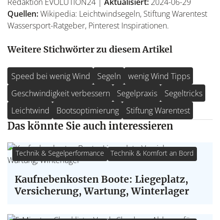
Redaktion EVOLUTION24 |
Aktualisiert:
2024-06-29
Quellen:
Wikipedia: Leichtwindsegeln, Stiftung Warentest
Wassersport-Ratgeber, Pinterest Inspirationen.
Weitere Stichwörter zu diesem Artikel
Speed bei wenig Wind
Segeln
wenig Wind Tipps
Geschwindigkeit verbessern
Segelpraxis
Segeltricks
Leichtwind
Bootsoptimierung
Stiftung Warentest
Das könnte Sie auch interessieren
Technik & Segelperformance
Technik & Komfort an Bord
Kaufnebenkosten Boote: Liegeplatz,
Versicherung, Wartung, Winterlager