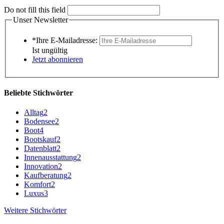
Do not fill this field
Unser Newsletter
*Ihre E-Mailadresse:
Ist ungültig
Jetzt abonnieren
Beliebte Stichwörter
Alltag
2
Bodensee
2
Boot
4
Bootskauf
2
Datenblatt
2
Innenausstattung
2
Innovation
2
Kaufberatung
2
Komfort
2
Luxus
3
Weitere Stichwörter