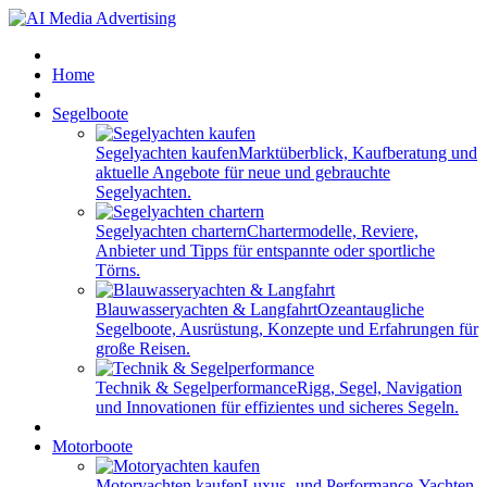
Home
Segelboote
Segelyachten kaufen
Marktüberblick, Kaufberatung und
aktuelle Angebote für neue und gebrauchte
Segelyachten.
Segelyachten chartern
Chartermodelle, Reviere,
Anbieter und Tipps für entspannte oder sportliche
Törns.
Blauwasseryachten & Langfahrt
Ozeantaugliche
Segelboote, Ausrüstung, Konzepte und Erfahrungen für
große Reisen.
Technik & Segelperformance
Rigg, Segel, Navigation
und Innovationen für effizientes und sicheres Segeln.
Motorboote
Motoryachten kaufen
Luxus- und Performance-Yachten