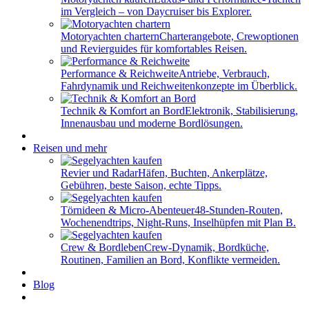
im Vergleich – von Daycruiser bis Explorer.
Motoryachten chartern
Charterangebote, Crewoptionen
und Revierguides für komfortables Reisen.
Performance & Reichweite
Antriebe, Verbrauch,
Fahrdynamik und Reichweitenkonzepte im Überblick.
Technik & Komfort an Bord
Elektronik, Stabilisierung,
Innenausbau und moderne Bordlösungen.
Reisen und mehr
Revier und Radar
Häfen, Buchten, Ankerplätze,
Gebühren, beste Saison, echte Tipps.
Törnideen & Micro-Abenteuer
48-Stunden-Routen,
Wochenendtrips, Night-Runs, Inselhüpfen mit Plan B.
Crew & Bordleben
Crew-Dynamik, Bordküche,
Routinen, Familien an Bord, Konflikte vermeiden.
Blog