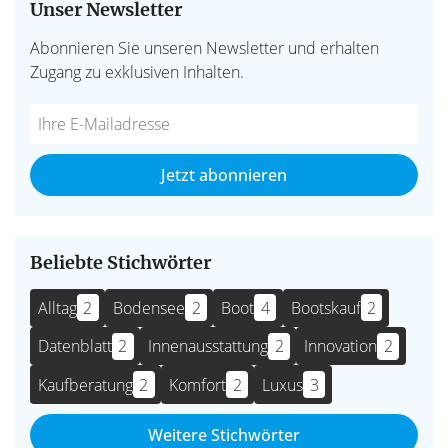
Unser Newsletter
Abonnieren Sie unseren Newsletter und erhalten
Zugang zu exklusiven Inhalten.
Do
*Ihre
not
E-
fill
Mailadresse:
Jetzt abonnieren
this
field
Beliebte Stichwörter
Alltag
2
Bodensee
2
Boot
4
Bootskauf
2
Datenblatt
2
Innenausstattung
2
Innovation
2
Kaufberatung
2
Komfort
2
Luxus
3
Weitere Stichwörter