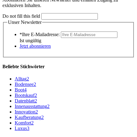
exklusiven Inhalten.
Do not fill this field
Unser Newsletter
*Ihre E-Mailadresse:
Ist ungültig
Jetzt abonnieren
Beliebte Stichwörter
Alltag
2
Bodensee
2
Boot
4
Bootskauf
2
Datenblatt
2
Innenausstattung
2
Innovation
2
Kaufberatung
2
Komfort
2
Luxus
3