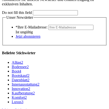
exklusiven Inhalten.
Do not fill this field
Unser Newsletter
*Ihre E-Mailadresse:
Ist ungültig
Jetzt abonnieren
Beliebte Stichwörter
Alltag
2
Bodensee
2
Boot
4
Bootskauf
2
Datenblatt
2
Innenausstattung
2
Innovation
2
Kaufberatung
2
Komfort
2
Luxus
3