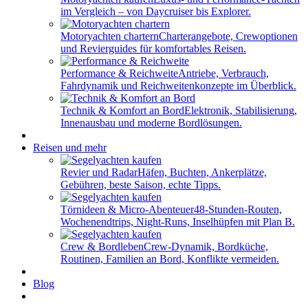
im Vergleich – von Daycruiser bis Explorer.
Motoryachten chartern
Charterangebote, Crewoptionen
und Revierguides für komfortables Reisen.
Performance & Reichweite
Antriebe, Verbrauch,
Fahrdynamik und Reichweitenkonzepte im Überblick.
Technik & Komfort an Bord
Elektronik, Stabilisierung,
Innenausbau und moderne Bordlösungen.
Reisen und mehr
Revier und Radar
Häfen, Buchten, Ankerplätze,
Gebühren, beste Saison, echte Tipps.
Törnideen & Micro-Abenteuer
48-Stunden-Routen,
Wochenendtrips, Night-Runs, Inselhüpfen mit Plan B.
Crew & Bordleben
Crew-Dynamik, Bordküche,
Routinen, Familien an Bord, Konflikte vermeiden.
Blog