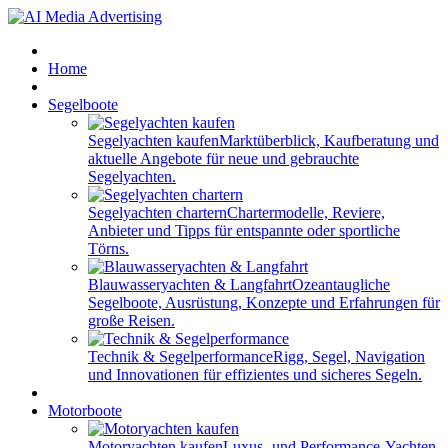
Home
Segelboote
Segelyachten kaufen
Marktüberblick, Kaufberatung und
aktuelle Angebote für neue und gebrauchte
Segelyachten.
Segelyachten chartern
Chartermodelle, Reviere,
Anbieter und Tipps für entspannte oder sportliche
Törns.
Blauwasseryachten & Langfahrt
Ozeantaugliche
Segelboote, Ausrüstung, Konzepte und Erfahrungen für
große Reisen.
Technik & Segelperformance
Rigg, Segel, Navigation
und Innovationen für effizientes und sicheres Segeln.
Motorboote
Motoryachten kaufen
Luxus- und Performance-Yachten