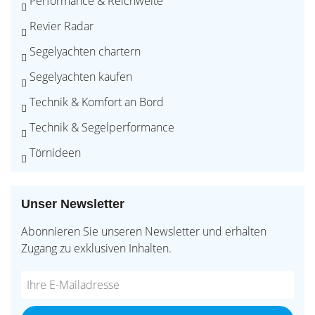
Performance & Reichweite
Revier Radar
Segelyachten chartern
Segelyachten kaufen
Technik & Komfort an Bord
Technik & Segelperformance
Törnideen
Unser Newsletter
Abonnieren Sie unseren Newsletter und erhalten
Zugang zu exklusiven Inhalten.
Do
*Ihre
not
E-
fill
Mailadresse: